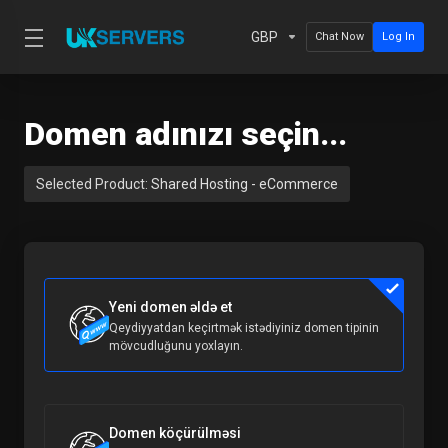
GBP
Chat Now
Log In
Domen adınızı seçin...
Selected Product:
Shared Hosting - eCommerce
Yeni domen əldə et
Qeydiyyatdan keçirtmək istədiyiniz domen tipinin
mövcudluğunu yoxlayın.
Domen köçürülməsi