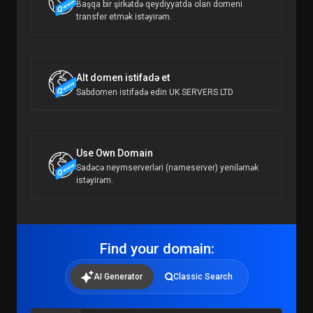
Başqa bir şirkətdə qeydiyyatda olan domeni
transfer etmək istəyirəm.
Alt domen istifadə et
Sabdomen istifadə edin UK SERVERS LTD
Use Own Domain
Sadəcə neymserverləri (nameserver) yeniləmək
istəyirəm.
Find your domain:
AI Generator
Classic Search