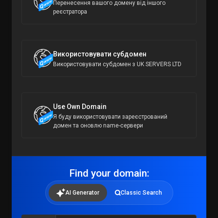
Перенесення вашого домену від іншого
реєстратора
Використовувати субдомен
Використовувати субдомен з UK SERVERS LTD
Use Own Domain
Я буду використовувати зареєстрований
домен та оновлю name-сервери
Find your domain:
AI Generator
Classic Search