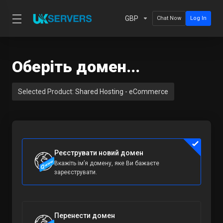
GBP
Chat Now
Log In
Оберіть домен...
Selected Product:
Shared Hosting - eCommerce
Реєструвати новий домен
Вкажіть ім’я домену, яке Ви бажаєте
зареєструвати.
Перенести домен